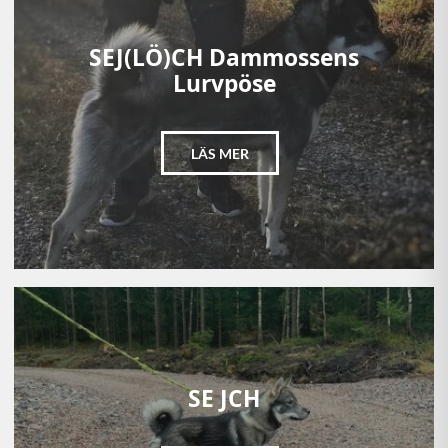
SEJ(LÖ)CH Dammossens
Lurvpöse
LÄS MER
SE JCH