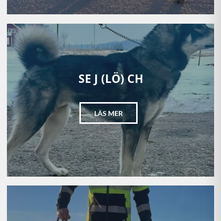
SE J (LÖ) CH
LÄS MER