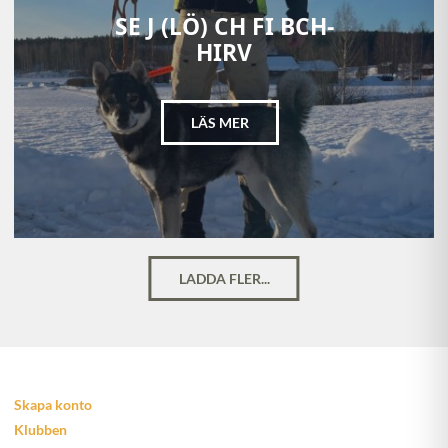
SE J (LÖ) CH FI BCH-
HIRV
LÄS MER
LADDA FLER...
Skapa konto
Klubben