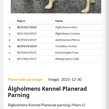
Reg.nr
Namn
u.
SE15321/2022
Älgholmens Hera
u.
SE41182/2019
Älgholmens Cessna
e.
SE39101/2019
Jämtmyrens Petrov
e.
SE29214/2019
Visvallens Astok
u.
SE24465/2015
Kolarbergets Foxy
e.
SE17681/2015
Allangropens Calle
Planerade parningar
Inlagd: 2025-12-30
Älgholmens Kennel Planerad
Parning
Älgholmens Kennel Planerad parning i Mars U: