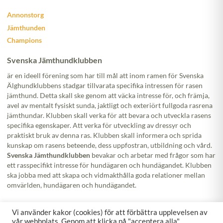
Annonstorg
Jämthunden
Champions
Svenska Jämthundklubben
är en ideell förening som har till mål att inom ramen för Svenska
Älghundklubbens stadgar tillvarata specifika intressen för rasen
jämthund. Detta skall ske genom att väcka intresse för, och främja,
avel av mentalt fysiskt sunda, jaktligt och exteriört fullgoda rasrena
jämthundar. Klubben skall verka för att bevara och utveckla rasens
specifika egenskaper. Att verka för utveckling av dressyr och
praktiskt bruk av denna ras. Klubben skall informera och sprida
kunskap om rasens beteende, dess uppfostran, utbildning och vård.
Svenska Jämthundklubben
bevakar och arbetar med frågor som har
ett rasspecifikt intresse för hundägaren och hundägandet. Klubben
ska jobba med att skapa och vidmakthålla goda relationer mellan
omvärlden, hundägaren och hundägandet.
Följ oss!
Vi använder kakor (cookies) för att förbättra upplevelsen av
vår webbplats. Genom att klicka på "acceptera alla"