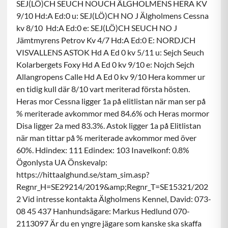
SEJ(LÖ)CH SEUCH NOUCH ÄLGHOLMENS HERA KV
9/10 Hd:A Ed:0 u: SEJ(LÖ)CH NO J Älgholmens Cessna
kv 8/10 Hd:A Ed:0 e: SEJ(LÖ)CH SEUCH NO J
Jämtmyrens Petrov Kv 4/7 Hd:A Ed:0 E: NORDJCH
VISVALLENS ASTOK Hd A Ed 0 kv 5/11 u: Sejch Seuch
Kolarbergets Foxy Hd A Ed 0 kv 9/10 e: Nojch Sejch
Allangropens Calle Hd A Ed 0 kv 9/10 Hera kommer ur
en tidig kull där 8/10 vart meriterad första hösten.
Heras mor Cessna ligger 1a på elitlistan när man ser på
% meriterade avkommor med 84.6% och Heras mormor
Disa ligger 2a med 83.3%. Astok ligger 1a på Elitlistan
när man tittar på % meriterade avkommor med över
60%. Hdindex: 111 Edindex: 103 Inavelkonf: 0.8%
Ögonlysta UA Önskevalp:
https://hittaalghund.se/stam_sim.asp?
Regnr_H=SE29214/2019&amp;Regnr_T=SE15321/202
2 Vid intresse kontakta Älgholmens Kennel, David: 073-
08 45 437 Hanhundsägare: Markus Hedlund 070-
2113097 Är du en yngre jägare som kanske ska skaffa