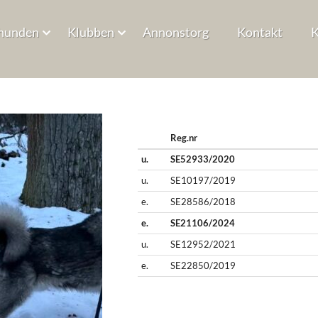
hunden
Klubben
Annonstorg
Kontakt
K
Reg.nr
u.
SE52933/2020
u.
SE10197/2019
e.
SE28586/2018
e.
SE21106/2024
u.
SE12952/2021
e.
SE22850/2019