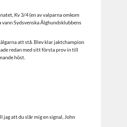
pionatet, Kv 3/4 (en av valparna omkom
Bea vann Sydsvenska Älghundsklubbens
å älgarna att stå. Blev klar jaktchampion
de redan med sitt första prov in till
mande höst.
l jag att du slår mig en signal, John