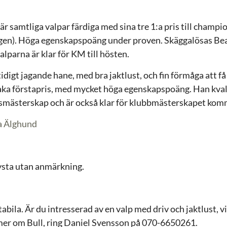
) är samtliga valpar färdiga med sina tre 1:a pris till cham
songen). Höga egenskapspoäng under proven. Skäggalösas 
parna är klar för KM till hösten.
 tidigt jagande hane, med bra jaktlust, och fin förmåga att f
raka förstapris, med mycket höga egenskapspoäng. Han kvala
ästerskap och är också klar för klubbmästerskapet kom
a Älghund
ysta utan anmärkning.
bila. Är du intresserad av en valp med driv och jaktlust, vil
mer om Bull, ring Daniel Svensson på 070-6650261.