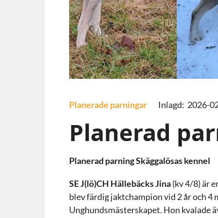
Planerade parningar
Inlagd: 2026-0
Planerad par
Planerad parning Skäggalösas kennel
SE J(lö)CH Hällebäcks Jina
(kv 4/8) är e
blev färdig jaktchampion vid 2 år och 4 
Unghundsmästerskapet. Hon kvalade även