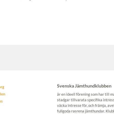
Svenska Jämthundklubben
org
den
är en ideell förening som har till
stadgar tillvarata specifika intre
ns
väcka intresse för, och främja, ave
fullgoda rasrena jämthundar. Klub