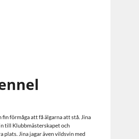
ennel
 fin förmåga att få älgarna att stå. Jina
 in till Klubbmästerskapet och
 plats. Jina jagar även vildsvin med