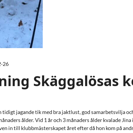
2-26
ning Skäggalösas k
n tidigt jagande tik med bra jaktlust, god samarbetsvilja och
månaders ålder. Vid 1 år och 3 månaders ålder kvalade Jina
 in till klubbmästerskapet året efter då hon kom på andra