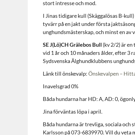
stort intresse och mod.
I Jinas tidigare kull (Skäggalösas B-kull
tyvärr på en jakt under första jaktsä
unghundsmästerskap, och minst en av val
SE J(Lö)CH Grälebos Bull
(kv 2/2) är en
vid 1 år och 10 månaders ålder, efter 3 
Sydsvenska Älghundklubbens unghundsm
Länk till önskevalp:
Önskevalpen – Hitt
Inavelsgrad 0%
Båda hundarna har HD: A, AD: 0, ögonl
Jina förväntas löpa i april.
Båda hundarna är trevliga, sociala och sta
Karlsson på 073-6839970. Vill du veta 