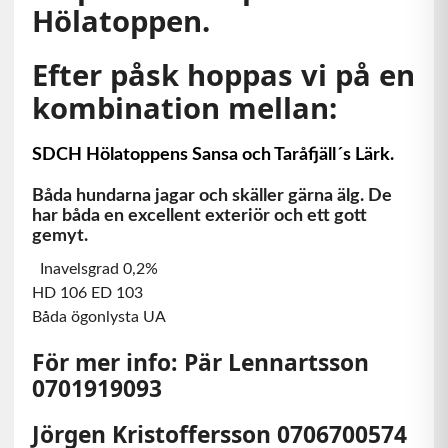
Hölatoppen.
Efter påsk hoppas vi på en
kombination mellan:
SDCH Hölatoppens Sansa och Taråfjäll´s Lärk.
Båda hundarna jagar och skäller gärna älg. De
har båda en excellent exteriör och ett gott
gemyt.
Inavelsgrad 0,2%
HD 106 ED 103
Båda ögonlysta UA
För mer info:
Pär Lennartsson
0701919093
Jörgen Kristoffersson 0706700574