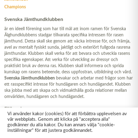
Champions
Svenska Jämthundklubben
är en ideell förening som har till mål att inom ramen för Svenska
Älghundklubbens stadgar tillvarata specifika intressen för rasen
jämthund. Detta skall ske genom att väcka intresse för, och främja,
avel av mentalt fysiskt sunda, jaktligt och exteriört fullgoda rasrena
jämthundar. Klubben skall verka för att bevara och utveckla rasens
specifika egenskaper. Att verka för utveckling av dressyr och
praktiskt bruk av denna ras. Klubben skall informera och sprida
kunskap om rasens beteende, dess uppfostran, utbildning och vård.
Svenska Jämthundklubben
bevakar och arbetar med frågor som har
ett rasspecifikt intresse för hundägaren och hundägandet. Klubben
ska jobba med att skapa och vidmakthålla goda relationer mellan
omvärlden, hundägaren och hundägandet.
Följ oss!
Vi använder kakor (cookies) för att förbättra upplevelsen av
vår webbplats. Genom att klicka på "acceptera alla"
godkänner du alla kakor. Du kan annars välja "cookie-
inställningar" för att justera godkännandet.