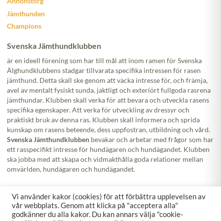
Annonstorg
Jämthunden
Champions
Svenska Jämthundklubben
är en ideell förening som har till mål att inom ramen för Svenska
Älghundklubbens stadgar tillvarata specifika intressen för rasen
jämthund. Detta skall ske genom att väcka intresse för, och främja,
avel av mentalt fysiskt sunda, jaktligt och exteriört fullgoda rasrena
jämthundar. Klubben skall verka för att bevara och utveckla rasens
specifika egenskaper. Att verka för utveckling av dressyr och
praktiskt bruk av denna ras. Klubben skall informera och sprida
kunskap om rasens beteende, dess uppfostran, utbildning och vård.
Svenska Jämthundklubben
bevakar och arbetar med frågor som har
ett rasspecifikt intresse för hundägaren och hundägandet. Klubben
ska jobba med att skapa och vidmakthålla goda relationer mellan
omvärlden, hundägaren och hundägandet.
Följ oss!
Vi använder kakor (cookies) för att förbättra upplevelsen av
vår webbplats. Genom att klicka på "acceptera alla"
godkänner du alla kakor. Du kan annars välja "cookie-