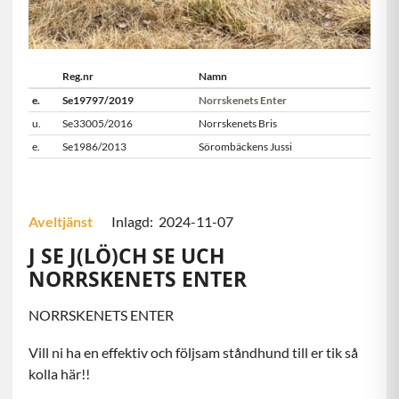
Reg.nr
Namn
e.
Se19797/2019
Norrskenets Enter
u.
Se33005/2016
Norrskenets Bris
e.
Se1986/2013
Sörombäckens Jussi
Aveltjänst
Inlagd: 2024-11-07
J SE J(LÖ)CH SE UCH
NORRSKENETS ENTER
NORRSKENETS ENTER
Vill ni ha en effektiv och följsam ståndhund till er tik så
kolla här!!