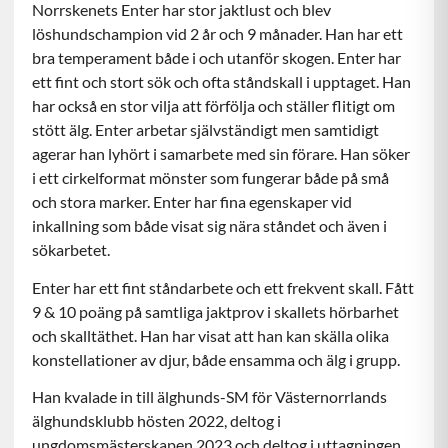
Norrskenets Enter har stor jaktlust och blev
löshundschampion vid 2 år och 9 månader. Han har ett
bra temperament både i och utanför skogen. Enter har
ett fint och stort sök och ofta ståndskall i upptaget. Han
har också en stor vilja att förfölja och ställer flitigt om
stött älg. Enter arbetar självständigt men samtidigt
agerar han lyhört i samarbete med sin förare. Han söker
i ett cirkelformat mönster som fungerar både på små
och stora marker. Enter har fina egenskaper vid
inkallning som både visat sig nära ståndet och även i
sökarbetet.
Enter har ett fint ståndarbete och ett frekvent skall. Fått
9 & 10 poäng på samtliga jaktprov i skallets hörbarhet
och skalltäthet. Han har visat att han kan skälla olika
konstellationer av djur, både ensamma och älg i grupp.
Han kvalade in till älghunds-SM för Västernorrlands
älghundsklubb hösten 2022, deltog i
ungdomsmästerskapen 2023 och
deltog i uttagningen