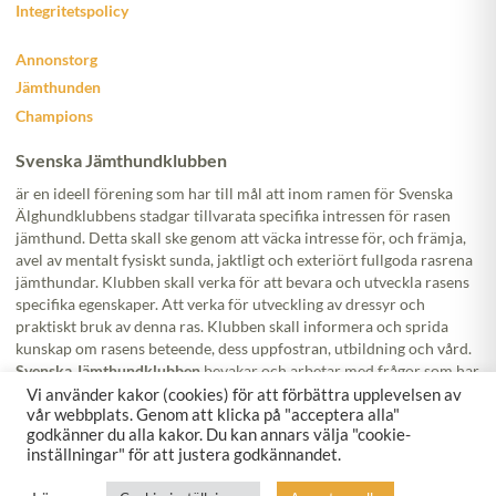
Integritetspolicy
Annonstorg
Jämthunden
Champions
Svenska Jämthundklubben
är en ideell förening som har till mål att inom ramen för Svenska
Älghundklubbens stadgar tillvarata specifika intressen för rasen
jämthund. Detta skall ske genom att väcka intresse för, och främja,
avel av mentalt fysiskt sunda, jaktligt och exteriört fullgoda rasrena
jämthundar. Klubben skall verka för att bevara och utveckla rasens
specifika egenskaper. Att verka för utveckling av dressyr och
praktiskt bruk av denna ras. Klubben skall informera och sprida
kunskap om rasens beteende, dess uppfostran, utbildning och vård.
Svenska Jämthundklubben
bevakar och arbetar med frågor som har
ett rasspecifikt intresse för hundägaren och hundägandet. Klubben
Vi använder kakor (cookies) för att förbättra upplevelsen av
vår webbplats. Genom att klicka på "acceptera alla"
ska jobba med att skapa och vidmakthålla goda relationer mellan
godkänner du alla kakor. Du kan annars välja "cookie-
omvärlden, hundägaren och hundägandet.
inställningar" för att justera godkännandet.
Följ oss!