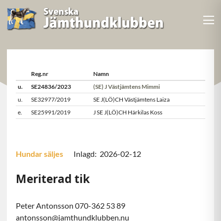
Reg.nr
Namn
u.
SE24836/2023
(SE) J Västjämtens Mimmi
u.
SE32977/2019
SE J(LÖ)CH Västjämtens Laiza
e.
SE25991/2019
J SE J(LÖ)CH Härkilas Koss
Hundar säljes
Inlagd: 2026-02-12
Meriterad tik
Peter Antonsson 070-362 53 89
antonsson@jamthundklubben.nu