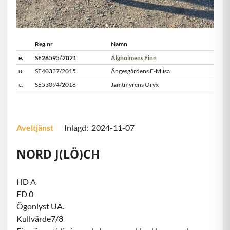
Reg.nr
Namn
e.
SE26595/2021
Älgholmens Finn
u.
SE40337/2015
Ängesgårdens E-Miisa
e.
SE53094/2018
Jämtmyrens Oryx
Aveltjänst
Inlagd: 2024-11-07
NORD J(LÖ)CH
HD A
ED 0
Ögonlyst UA.
Kullvärde7/8