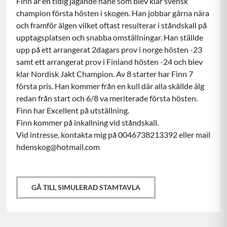
Finn är en tidig jagande hane som blev klar svensk
champion första hösten i skogen. Han jobbar gärna nära
och framför älgen vilket oftast resulterar i ståndskall på
upptagsplatsen och snabba omställningar. Han ställde
upp på ett arrangerat 2dagars prov i norge hösten -23
samt ett arrangerat prov i Finland hösten -24 och blev
klar Nordisk Jakt Champion. Av 8 starter har Finn 7
första pris. Han kommer från en kull där alla skällde älg
redan från start och 6/8 va meriterade första hösten.
Finn har Excellent på utställning.
Finn kommer på inkallning vid ståndskall.
Vid intresse, kontakta mig på 0046738213392 eller mail
hdenskog@hotmail.com
GÅ TILL SIMULERAD STAMTAVLA