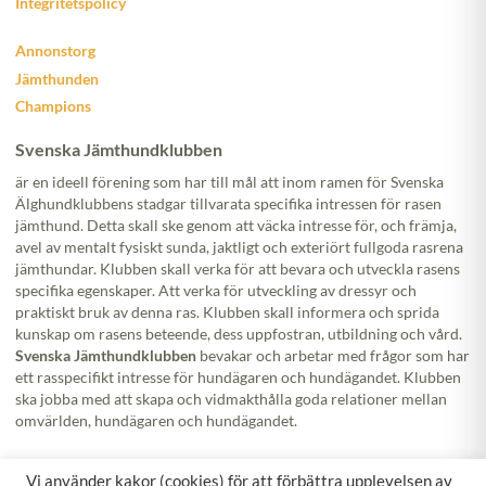
Integritetspolicy
Annonstorg
Jämthunden
Champions
Svenska Jämthundklubben
är en ideell förening som har till mål att inom ramen för Svenska
Älghundklubbens stadgar tillvarata specifika intressen för rasen
jämthund. Detta skall ske genom att väcka intresse för, och främja,
avel av mentalt fysiskt sunda, jaktligt och exteriört fullgoda rasrena
jämthundar. Klubben skall verka för att bevara och utveckla rasens
specifika egenskaper. Att verka för utveckling av dressyr och
praktiskt bruk av denna ras. Klubben skall informera och sprida
kunskap om rasens beteende, dess uppfostran, utbildning och vård.
Svenska Jämthundklubben
bevakar och arbetar med frågor som har
ett rasspecifikt intresse för hundägaren och hundägandet. Klubben
ska jobba med att skapa och vidmakthålla goda relationer mellan
omvärlden, hundägaren och hundägandet.
Följ oss!
Vi använder kakor (cookies) för att förbättra upplevelsen av