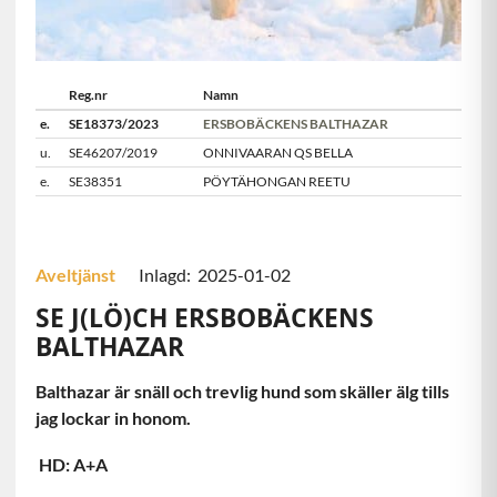
Reg.nr
Namn
e.
SE18373/2023
ERSBOBÄCKENS BALTHAZAR
u.
SE46207/2019
ONNIVAARAN QS BELLA
e.
SE38351
PÖYTÄHONGAN REETU
Aveltjänst
Inlagd: 2025-01-02
SE J(LÖ)CH ERSBOBÄCKENS
BALTHAZAR
Balthazar är snäll och trevlig hund som skäller älg tills
jag lockar in honom.
HD: A+A