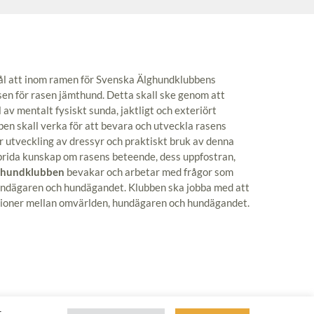
 mål att inom ramen för Svenska Älghundklubbens
ssen för rasen jämthund. Detta skall ske genom att
l av mentalt fysiskt sunda, jaktligt och exteriört
ben skall verka för att bevara och utveckla rasens
r utveckling av dressyr och praktiskt bruk av denna
sprida kunskap om rasens beteende, dess uppfostran,
thundklubben
bevakar och arbetar med frågor som
 hundägaren och hundägandet. Klubben ska jobba med att
tioner mellan omvärlden, hundägaren och hundägandet.
r