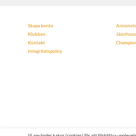
Skapa konto
Annonst
Klubben
Jämthun
Kontakt
Champio
Integritetspolicy
Vi använder kakor (cookies) för att förbättra uppleve