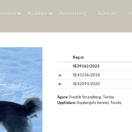
hunden
Klubben
Annonstorg
Kontakt
K
Reg.nr
SE39162/2022
u.
SE45236/2018
e.
SE42093/2020
Ägare:
Fredrik Strandberg
,
Torsby
Uppfödare:
Aspbergets kennel
,
Torsby