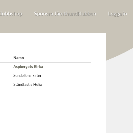
lubbshop
Sponsra Jämthundklubben
Logga in
Namn
Aspbergets Birka
Sundellens Ester
Ståndfast's Helix