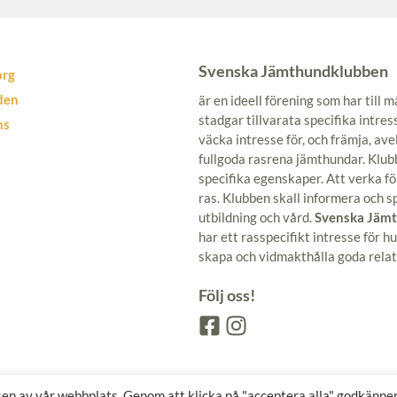
Svenska Jämthundklubben
org
den
är en ideell förening som har till
stadgar tillvarata specifika intre
ns
väcka intresse för, och främja, ave
fullgoda rasrena jämthundar. Klub
specifika egenskaper. Att verka fö
ras. Klubben skall informera och 
utbildning och vård.
Svenska Jäm
har ett rasspecifikt intresse för
skapa och vidmakthålla goda rela
Följ oss!
lsen av vår webbplats. Genom att klicka på "acceptera alla" godkänne