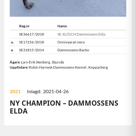
Reg.nr
Namn
SE36617 /2018
SE J(LÖ)CH Dammossens Elda
u.
SE17256 /2018
Onnivaaran neco
e.
SE31815 /2014
Dammossens Backo
Ägare:
Lars-Erik Stenberg
,
Bjursås
Uppfödare:
Robin Harnesk Dammossens Kennel
,
Kopparberg
2021
Inlagd: 2021-04-26
NY CHAMPION – DAMMOSSENS
ELDA