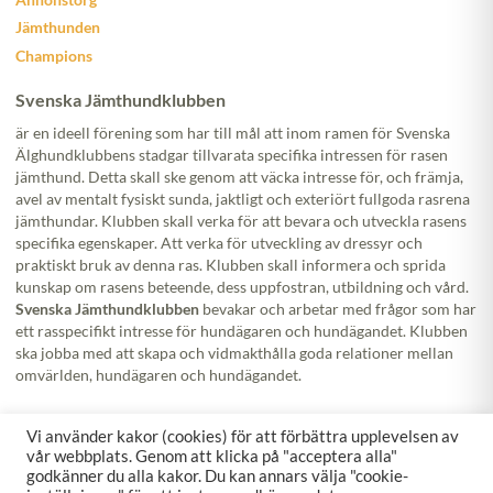
Jämthunden
Champions
Svenska Jämthundklubben
är en ideell förening som har till mål att inom ramen för Svenska
Älghundklubbens stadgar tillvarata specifika intressen för rasen
jämthund. Detta skall ske genom att väcka intresse för, och främja,
avel av mentalt fysiskt sunda, jaktligt och exteriört fullgoda rasrena
jämthundar. Klubben skall verka för att bevara och utveckla rasens
specifika egenskaper. Att verka för utveckling av dressyr och
praktiskt bruk av denna ras. Klubben skall informera och sprida
kunskap om rasens beteende, dess uppfostran, utbildning och vård.
Svenska Jämthundklubben
bevakar och arbetar med frågor som har
ett rasspecifikt intresse för hundägaren och hundägandet. Klubben
ska jobba med att skapa och vidmakthålla goda relationer mellan
omvärlden, hundägaren och hundägandet.
Följ oss!
Vi använder kakor (cookies) för att förbättra upplevelsen av
vår webbplats. Genom att klicka på "acceptera alla"
godkänner du alla kakor. Du kan annars välja "cookie-