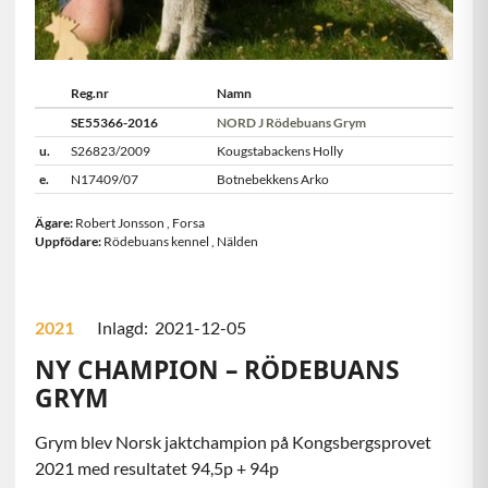
Reg.nr
Namn
SE55366-2016
NORD J Rödebuans Grym
u.
S26823/2009
Kougstabackens Holly
e.
N17409/07
Botnebekkens Arko
Ägare:
Robert Jonsson
,
Forsa
Uppfödare:
Rödebuans kennel
,
Nälden
2021
Inlagd: 2021-12-05
NY CHAMPION – RÖDEBUANS
GRYM
Grym blev Norsk jaktchampion på Kongsbergsprovet
2021 med resultatet 94,5p + 94p