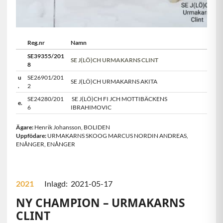
Reg.nr
Namn
SE39355/201
SE J(LÖ)CH URMAKARNS CLINT
8
u
SE26901/201
SE J(LÖ)CH URMAKARNS AKITA
.
2
SE24280/201
SE J(LÖ)CH FI JCH MOTTIBÄCKENS
e.
6
IBRAHIMOVIC
Ägare:
Henrik Johansson
,
BOLIDEN
Uppfödare:
URMAKARNS SKOOG MARCUS NORDIN ANDREAS,
ENÅNGER
,
ENÅNGER
2021
Inlagd: 2021-05-17
NY CHAMPION – URMAKARNS
CLINT