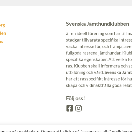
Svenska Jämthundklubben
org
den
är en ideell förening som har till
stadgar tillvarata specifika intre
ns
väcka intresse för, och främja, ave
fullgoda rasrena jämthundar. Klub
specifika egenskaper. Att verka fö
ras. Klubben skall informera och 
utbildning och vård.
Svenska Jäm
har ett rasspecifikt intresse för
skapa och vidmakthålla goda rela
Följ oss!
lsen av vår webbplats. Genom att klicka på "acceptera alla" godkänne