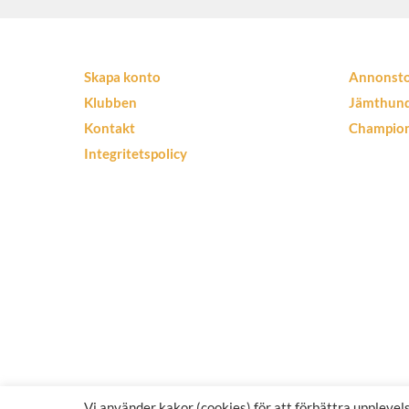
Skapa konto
Annonst
Klubben
Jämthun
Kontakt
Champio
Integritetspolicy
Vi använder kakor (cookies) för att förbättra uppleve