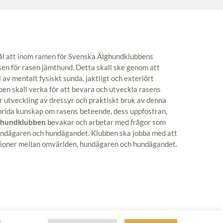
 mål att inom ramen för Svenska Älghundklubbens
ssen för rasen jämthund. Detta skall ske genom att
l av mentalt fysiskt sunda, jaktligt och exteriört
ben skall verka för att bevara och utveckla rasens
r utveckling av dressyr och praktiskt bruk av denna
sprida kunskap om rasens beteende, dess uppfostran,
thundklubben
bevakar och arbetar med frågor som
 hundägaren och hundägandet. Klubben ska jobba med att
tioner mellan omvärlden, hundägaren och hundägandet.
r