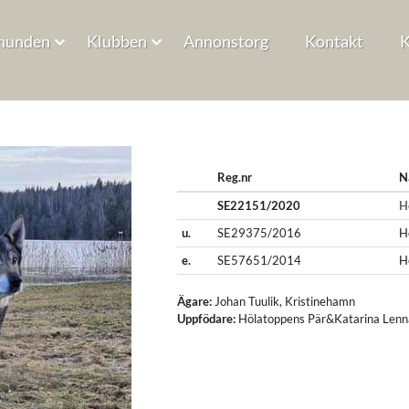
hunden
Klubben
Annonstorg
Kontakt
K
Reg.nr
N
SE22151/2020
H
u.
SE29375/2016
H
e.
SE57651/2014
H
Ägare:
Johan Tuulik
,
Kristinehamn
Uppfödare:
Hölatoppens Pär&Katarina Lenn