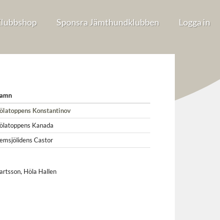
lubbshop
Sponsra Jämthundklubben
Logga in
amn
ölatoppens Konstantinov
ölatoppens Kanada
emsjölidens Castor
artsson
,
Höla Hallen