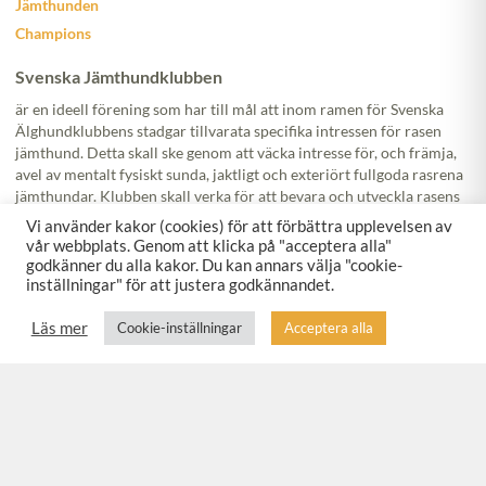
Jämthunden
Champions
Svenska Jämthundklubben
är en ideell förening som har till mål att inom ramen för Svenska
Älghundklubbens stadgar tillvarata specifika intressen för rasen
jämthund. Detta skall ske genom att väcka intresse för, och främja,
avel av mentalt fysiskt sunda, jaktligt och exteriört fullgoda rasrena
jämthundar. Klubben skall verka för att bevara och utveckla rasens
specifika egenskaper. Att verka för utveckling av dressyr och
Vi använder kakor (cookies) för att förbättra upplevelsen av
praktiskt bruk av denna ras. Klubben skall informera och sprida
vår webbplats. Genom att klicka på "acceptera alla"
kunskap om rasens beteende, dess uppfostran, utbildning och vård.
godkänner du alla kakor. Du kan annars välja "cookie-
Svenska Jämthundklubben
bevakar och arbetar med frågor som har
inställningar" för att justera godkännandet.
ett rasspecifikt intresse för hundägaren och hundägandet. Klubben
ska jobba med att skapa och vidmakthålla goda relationer mellan
Läs mer
Cookie-inställningar
Acceptera alla
omvärlden, hundägaren och hundägandet.
Följ oss!