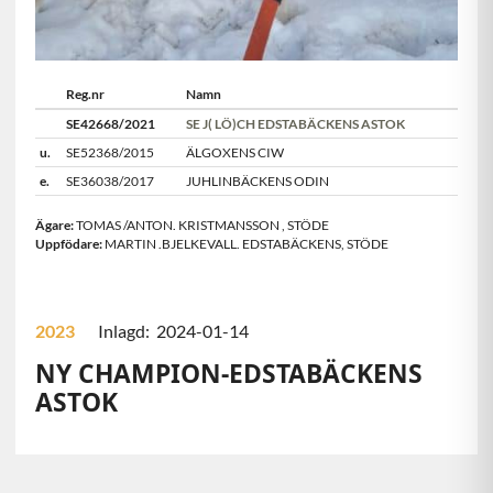
Reg.nr
Namn
SE42668/2021
SE J( LÖ)CH EDSTABÄCKENS ASTOK
u.
SE52368/2015
ÄLGOXENS CIW
e.
SE36038/2017
JUHLINBÄCKENS ODIN
Ägare:
TOMAS /ANTON. KRISTMANSSON
,
STÖDE
Uppfödare:
MARTIN .BJELKEVALL. EDSTABÄCKENS
,
STÖDE
2023
Inlagd: 2024-01-14
NY CHAMPION-EDSTABÄCKENS
ASTOK